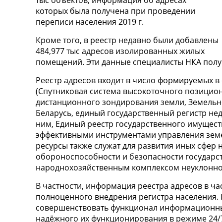
тыс объектов, информация об адресах
которых была получена при проведении
переписи населения 2019 г.
Кроме того, в реестр недавно были добавлены
484,977 тыс адресов изолированных жилых
помещений. Эти данные специалисты НКА полу
Реестр адресов входит в число формируемых в
(Спутниковая система высокоточного позицио
дистанционного зондирования земли, Земель
Беларусь, единый государственный регистр нед
ним, Единый реестр государственного имущест
эффективными инструментами управления зем
ресурсы также служат для развития иных сфер
обороноспособности и безопасности государст
народнохозяйственным комплексом неуклонно 
В частности, информация реестра адресов в ч
полноценного внедрения регистра населения.
совершенствовать функционал информационных
надёжного их функционирования в режиме 24/