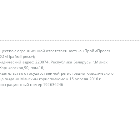
щество с ограниченной ответственностью «ПраймПресс»
ОО «ПраймПресс»);
идический адрес: 220074, Республика Беларусь, г.Минск
.Харьковская,90, пом.16;
идетельство о государственной регистрации юридического
ца выдано Минским горисполкомом 15 апреля 2016 г.
гистрационный номер 192636246
азываем услуги юридическим лицам, физическим лицам и
, не являемся интернет-магазином
т лицензирования
00-18.00, в будние дни
75 (29) 1840673
fo@primepress.by