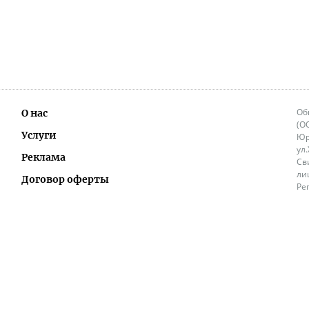
Об
О нас
(О
Услуги
Юр
ул
Реклама
Св
ли
Договор оферты
Ре
Ок
Политика перепечатки и распространения
ИП
информации
Не
9.
Контакты
+3
in