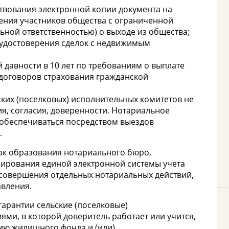
твования электронной копии документа на
ения участников общества с ограниченной
ьной ответственностью) о выходе из общества;
удостоверения сделок с недвижимым
 давности в 10 лет по требованиям о выплате
договоров страхования гражданской
их (поселковых) исполнительных комитетов не
я, согласия, доверенности. Нотариальное
 обеспечиваться посредством выездов
.
ок образования нотариального бюро,
нирования единой электронной системы учета
 совершения отдельных нотариальных действий,
вления.
гарантии сельские (поселковые)
ми, в которой доверитель работает или учится,
ию жилищного фонда и (или)