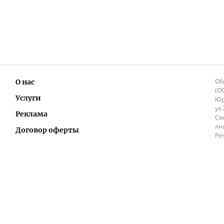
Об
О нас
(О
Услуги
Юр
ул
Реклама
Св
ли
Договор оферты
Ре
Ок
Политика перепечатки и распространения
ИП
информации
Не
9.
Контакты
+3
in