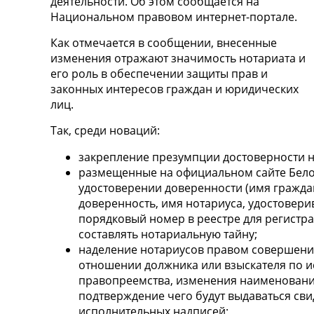
деятельности. Об этом сообщается на
Национальном правовом интернет-портале.
Как отмечается в сообщении, внесенные
изменения отражают значимость нотариата и
его роль в обеспечении защиты прав и
законных интересов граждан и юридических
лиц.
Так, среди новаций:
закрепление презумпции достоверности н
размещенные на официальном сайте Бело
удостоверении доверенности (имя гражд
доверенность, имя нотариуса, удостовери
порядковый номер в реестре для регистра
составлять нотариальную тайну;
наделение нотариусов правом совершения
отношении должника или взыскателя по и
правопреемства, изменения наименовани
подтверждение чего будут выдаваться св
исполнительных надписей;