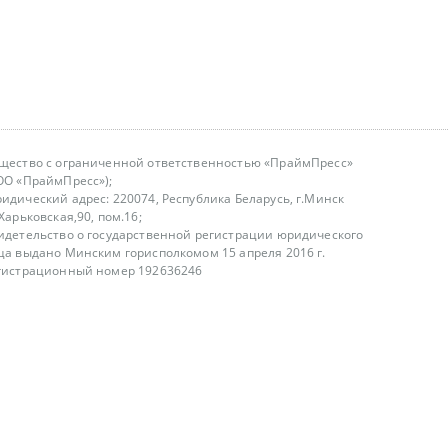
щество с ограниченной ответственностью «ПраймПресс»
ОО «ПраймПресс»);
идический адрес: 220074, Республика Беларусь, г.Минск
.Харьковская,90, пом.16;
идетельство о государственной регистрации юридического
ца выдано Минским горисполкомом 15 апреля 2016 г.
гистрационный номер 192636246
азываем услуги юридическим лицам, физическим лицам и
, не являемся интернет-магазином
т лицензирования
00-18.00, в будние дни
75 (29) 1840673
fo@primepress.by