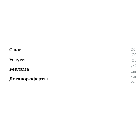
Об
О нас
(О
Услуги
Юр
ул
Реклама
Св
ли
Договор оферты
Ре
Ок
Политика перепечатки и распространения
ИП
информации
Не
9.
Контакты
+3
in