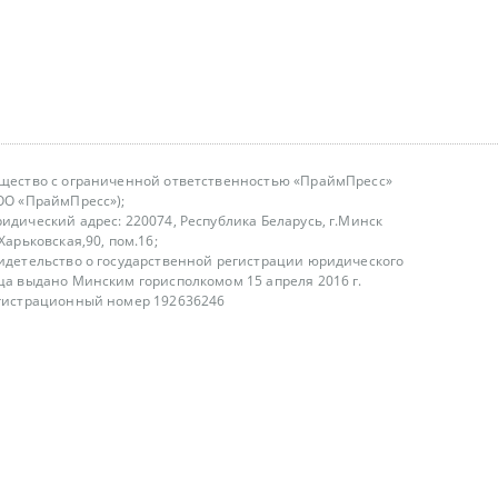
щество с ограниченной ответственностью «ПраймПресс»
ОО «ПраймПресс»);
идический адрес: 220074, Республика Беларусь, г.Минск
.Харьковская,90, пом.16;
идетельство о государственной регистрации юридического
ца выдано Минским горисполкомом 15 апреля 2016 г.
гистрационный номер 192636246
азываем услуги юридическим лицам, физическим лицам и
, не являемся интернет-магазином
т лицензирования
00-18.00, в будние дни
75 (29) 1840673
fo@primepress.by