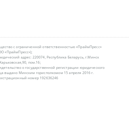
щество с ограниченной ответственностью «ПраймПресс»
ОО «ПраймПресс»);
идический адрес: 220074, Республика Беларусь, г.Минск
.Харьковская,90, пом.16;
идетельство о государственной регистрации юридического
ца выдано Минским горисполкомом 15 апреля 2016 г.
гистрационный номер 192636246
азываем услуги юридическим лицам, физическим лицам и
, не являемся интернет-магазином
т лицензирования
00-18.00, в будние дни
75 (29) 1840673
fo@primepress.by