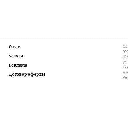
Об
О нас
(О
Услуги
Юр
ул
Реклама
Св
ли
Договор оферты
Ре
Ок
Политика перепечатки и распространения
ИП
информации
Не
9.
Контакты
+3
in