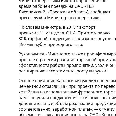
министр энергетики Виктор Каранкевич во
время рабочей поездки на ОАО «ТБЗ
Ляховичский» (Брестская область), сообщает
пресс-служба Министерства энергетики.
По словам министра, в 2019 г экспорт
превысил 11 млн долл. США. При этом около
80% торфяной продукции реализуется внутри с
450 млн куб м природного газа.
Руководитель Минэнерго также проинформиров
проекте стратегии развития торфяной промышл
эффективности работы предприятий, увеличен
расширению ассортимента, росту выручки.
Особое внимание Каранкевич уделил проектам
цементной отрасли. Так, три проекта по пере
хозяйства на использование фрезерного торфа 
нам поступили предложения об использовании 
дополнительный объем реализации продукции 
соответственно, заработной платы», — отмет
объемов использования торфа на ОАО «Красно