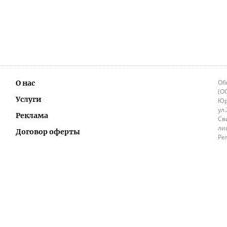
Об
О нас
(О
Услуги
Юр
ул
Реклама
Св
ли
Договор оферты
Ре
Ок
Политика перепечатки и распространения
ИП
информации
Не
9.
Контакты
+3
in