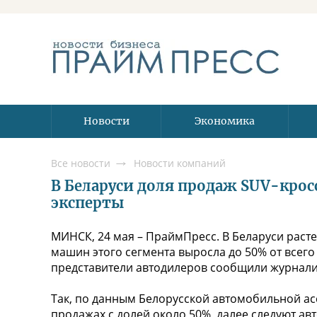
Новости
Экономика
Все новости
Новости компаний
В Беларуси доля продаж SUV-крос
эксперты
МИНСК, 24 мая – ПраймПресс. В Беларуси раст
машин этого сегмента выросла до 50% от всег
представители автодилеров сообщили журнали
Так, по данным Белорусской автомобильной ас
продажах с долей около 50%, далее следуют а