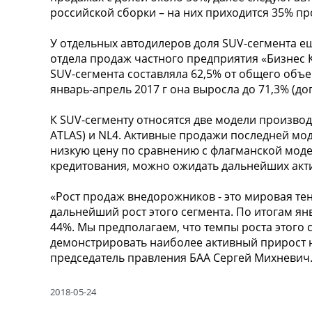
российской сборки – на них приходится 35% пр
У отдельных автодилеров доля SUV-сегмента е
отдела продаж частного предприятия «Бизнес К
SUV-сегмента составляла 62,5% от общего объем
январь-апрель 2017 г она выросла до 71,3% (д
К SUV-сегменту относятся две модели производ
ATLAS) и NL4. Активные продажи последней мод
низкую цену по сравнению с флагманской моде
кредитования, можно ожидать дальнейших акт
«Рост продаж внедорожников - это мировая те
дальнейший рост этого сегмента. По итогам ян
44%. Мы предполагаем, что темпы роста этого 
демонстрировать наиболее активный прирост 
председатель правления БАА Сергей Михневич
2018-05-24