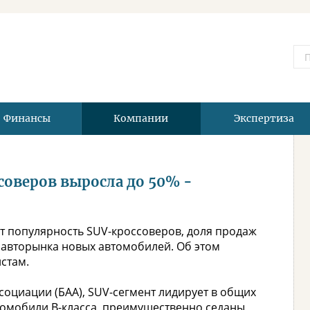
Финансы
Компании
Экспертиза
соверов выросла до 50% -
ет популярность SUV-кроссоверов, доля продаж
о авторынка новых автомобилей. Об этом
стам.
социации (БАА), SUV-сегмент лидирует в общих
втомобили B-класса, преимущественно седаны