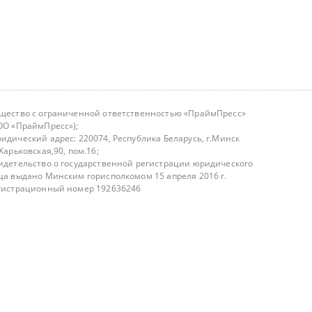
щество с ограниченной ответственностью «ПраймПресс»
ОО «ПраймПресс»);
идический адрес: 220074, Республика Беларусь, г.Минск
.Харьковская,90, пом.16;
идетельство о государственной регистрации юридического
ца выдано Минским горисполкомом 15 апреля 2016 г.
гистрационный номер 192636246
азываем услуги юридическим лицам, физическим лицам и
, не являемся интернет-магазином
т лицензирования
00-18.00, в будние дни
75 (29) 1840673
fo@primepress.by