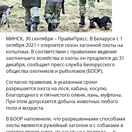
МИНСК, 30 сентября – ПраймПресс. В Беларуси с 1
октября 2021 г откроется сезон загонной охоты на
копытных. В соответствии с правилами ведения
охотничьего хозяйства и охоты он продлится до 31
декабря, сообщает пресс-служба Белорусского
общества охотников и рыболовов (БООР).
Согласно правилам, в указанные сроки
разрешается охота на лося, кабана, косулю,
благородного и пятнистого оленя, лань, муфлона.
При этом допускается добыча животных любого
пола и возраста.
В БООР напомнили, что разрешенными способами
охоты являются ружейный загоном и с собаками в
светлое время суток, из засады и с подхода — в