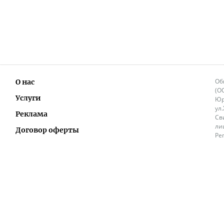
Об
О нас
(О
Услуги
Юр
ул
Реклама
Св
ли
Договор оферты
Ре
Ок
Политика перепечатки и распространения
ИП
информации
Не
9.
Контакты
+3
in