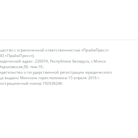
щество с ограниченной ответственностью «ПраймПресс»
ОО «ПраймПресс»);
идический адрес: 220074, Республика Беларусь, г.Минск
.Харьковская,90, пом.16;
идетельство о государственной регистрации юридического
ца выдано Минским горисполкомом 15 апреля 2016 г.
гистрационный номер 192636246
азываем услуги юридическим лицам, физическим лицам и
, не являемся интернет-магазином
т лицензирования
00-18.00, в будние дни
75 (29) 1840673
fo@primepress.by