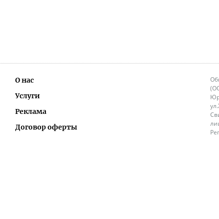
Об
О нас
(О
Услуги
Юр
ул
Реклама
Св
ли
Договор оферты
Ре
Ок
Политика перепечатки и распространения
ИП
информации
Не
9.
Контакты
+3
in