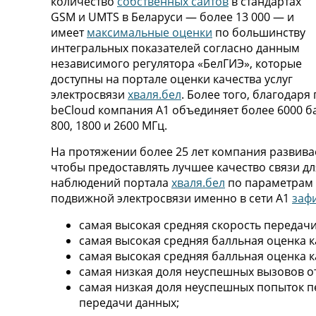
количество
собственных сайтов
в стандартах
GSM и UMTS в Беларуси — более 13 000 — и
имеет
максимальные оценки
по большинству
интегральных показателей согласно данным
независимого регулятора «БелГИЭ», которые
доступны на портале оценки качества услуг
электросвязи
хваля.бел
. Более того, благодар
beСloud компания А1 объединяет более 6000 ба
800, 1800 и 2600 МГц.
На протяжении более 25 лет компания развивае
чтобы предоставлять лучшее качество связи дл
наблюдений портала
хваля.бел
по параметрам и
подвижной электросвязи именно в сети А1
заф
самая высокая средняя скорость передачи
самая высокая средняя балльная оценка к
самая высокая средняя балльная оценка к
самая низкая доля неуспешных вызовов о
самая низкая доля неуспешных попыток п
передачи данных;