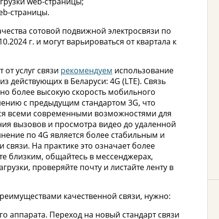
грузки web-страницы;
eb-страницы.
ачества сотовой подвижной электросвязи по
.2024 г. и могут варьироваться от квартала к
 от услуг связи
рекомендуем
использование
з действующих в Беларуси: 4G (LTE). Связь
ьно более высокую скорость мобильного
внению с предыдущим стандартом 3G, что
ься всеми современными возможностями для
ния вызовов и просмотра видео до удаленной
инение по 4G является более стабильным и
 связи. На практике это означает более
те близким, общайтесь в мессенджерах,
агрузки, проверяйте почту и листайте ленту в
преимуществами качественной связи, нужно:
го аппарата. Переход на новый стандарт связи