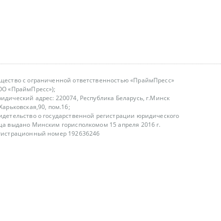
щество с ограниченной ответственностью «ПраймПресс»
ОО «ПраймПресс»);
идический адрес: 220074, Республика Беларусь, г.Минск
.Харьковская,90, пом.16;
идетельство о государственной регистрации юридического
ца выдано Минским горисполкомом 15 апреля 2016 г.
гистрационный номер 192636246
азываем услуги юридическим лицам, физическим лицам и
, не являемся интернет-магазином
т лицензирования
00-18.00, в будние дни
75 (29) 1840673
fo@primepress.by