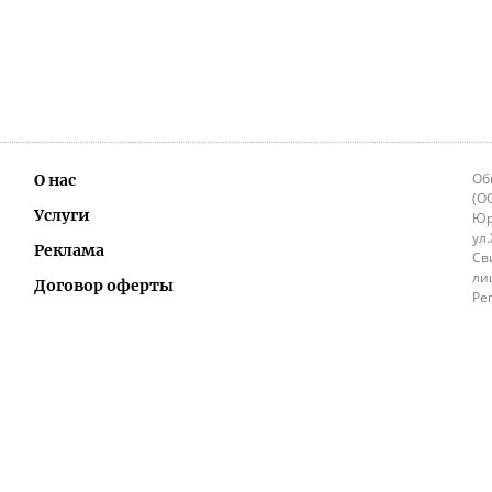
Об
О нас
(О
Услуги
Юр
ул
Реклама
Св
ли
Договор оферты
Ре
Ок
Политика перепечатки и распространения
ИП
информации
Не
9.
Контакты
+3
in