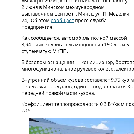
«Белагро-2026», которая начала свою работу
2 июня в Минском международном
выставочном центре (г. Минск, ул. П. Меделки,
24). Об этом
сообщает
пресс-служба
предприятия.
Как сообщается, автомобиль полной массой
3,94 т имеет двигатель мощностью 150 л.с. и 6-
ступенчатую МКПП.
В базовом оснащении — кондиционер, бортово
многофункциональное рулевое колесо, электроп
Внутренний объем кузова составляет 9,75 куб м 
перевозки продуктов, один — под эвтектику. 
передней правой части кузова.
Коэффициент теплопроводности 0,3 Вт/кв м по
-20⁰С.