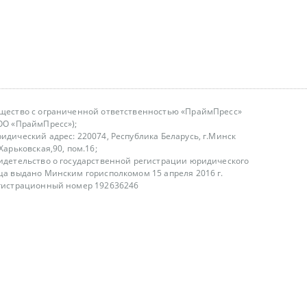
щество с ограниченной ответственностью «ПраймПресс»
ОО «ПраймПресс»);
идический адрес: 220074, Республика Беларусь, г.Минск
.Харьковская,90, пом.16;
идетельство о государственной регистрации юридического
ца выдано Минским горисполкомом 15 апреля 2016 г.
гистрационный номер 192636246
азываем услуги юридическим лицам, физическим лицам и
, не являемся интернет-магазином
т лицензирования
00-18.00, в будние дни
75 (29) 1840673
fo@primepress.by