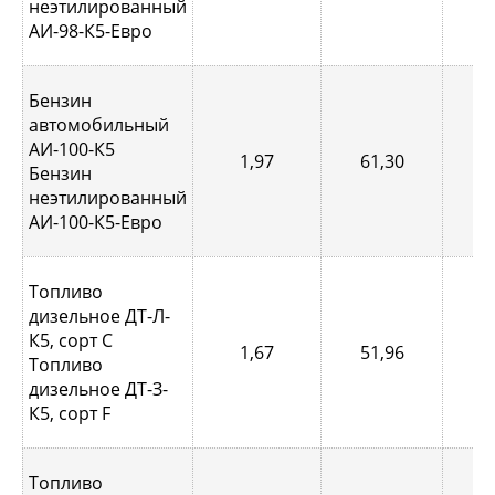
неэтилированный
АИ-98-К5-Евро
Бензин
автомобильный
АИ-100-К5
1,97
61,30
0,
Бензин
неэтилированный
АИ-100-К5-Евро
Топливо
дизельное ДТ-Л-
К5, сорт С
1,67
51,96
0,
Топливо
дизельное ДТ-З-
К5, сорт F
Топливо