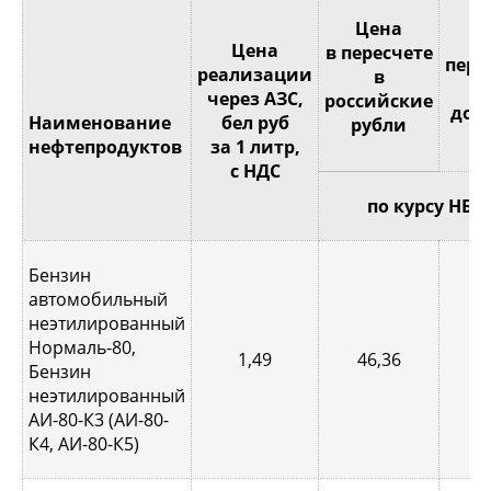
Це
Цена
Цена
в пересчете
пере
реализации
в
через АЗС,
российские
дол
Наименование
бел руб
рубли
С
нефтепродуктов
за 1 литр,
с НДС
по курсу НБР
Бензин
автомобильный
неэтилированный
Нормаль-80,
1,49
46,36
0,
Бензин
неэтилированный
АИ-80-К3 (АИ-80-
К4, АИ-80-К5)