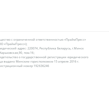
щество с ограниченной ответственностью «ПраймПресс»
ОО «ПраймПресс»);
идический адрес: 220074, Республика Беларусь, г.Минск
.Харьковская,90, пом.16;
идетельство о государственной регистрации юридического
ца выдано Минским горисполкомом 15 апреля 2016 г.
гистрационный номер 192636246
азываем услуги юридическим лицам, физическим лицам и
, не являемся интернет-магазином
т лицензирования
00-18.00, в будние дни
75 (29) 1840673
fo@primepress.by