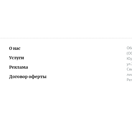
Об
О нас
(О
Услуги
Юр
ул
Реклама
Св
ли
Договор оферты
Ре
Ок
Политика перепечатки и распространения
ИП
информации
Не
9.
Контакты
+3
in