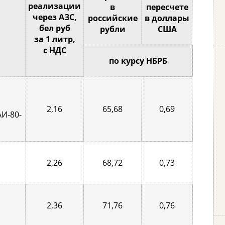
реализации
в
пересчете
через АЗС,
российские
в доллары
бел руб
рубли
США
за 1 литр,
с НДС
по курсу НБРБ
2,16
65,68
0,69
АИ-80-
2,26
68,72
0,73
2,36
71,76
0,76