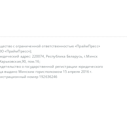
щество с ограниченной ответственностью «ПраймПресс»
ОО «ПраймПресс»);
идический адрес: 220074, Республика Беларусь, г.Минск
.Харьковская,90, пом.16;
идетельство о государственной регистрации юридического
ца выдано Минским горисполкомом 15 апреля 2016 г.
гистрационный номер 192636246
азываем услуги юридическим лицам, физическим лицам и
, не являемся интернет-магазином
т лицензирования
00-18.00, в будние дни
75 (29) 1840673
fo@primepress.by