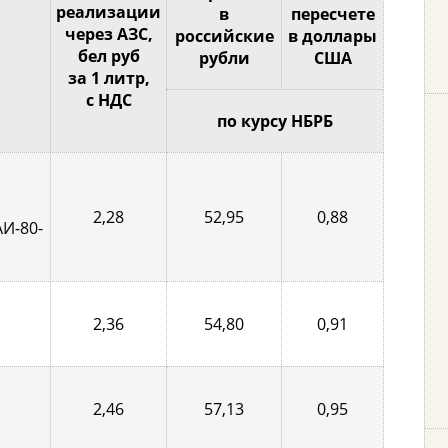
реализации
в
пересчете
через АЗС,
российские
в доллары
бел руб
рубли
США
за 1 литр,
с НДС
по курсу НБРБ
2,28
52,95
0,88
АИ-80-
2,36
54,80
0,91
2,46
57,13
0,95