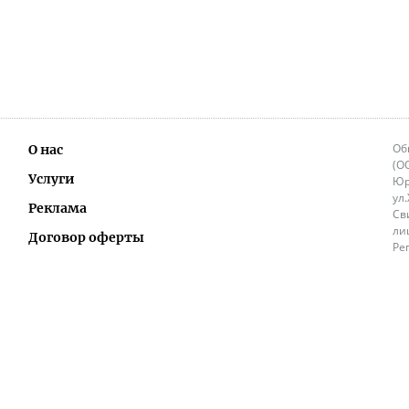
Об
О нас
(О
Услуги
Юр
ул
Реклама
Св
ли
Договор оферты
Ре
Ок
Политика перепечатки и распространения
ИП
информации
Не
9.
Контакты
+3
in