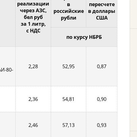
реализации
в
пересчете
через АЗС,
российские
в доллары
бел руб
рубли
США
за 1 литр,
с НДС
по курсу НБРБ
2,28
52,95
0,87
АИ-80-
2,36
54,81
0,90
2,46
57,13
0,93