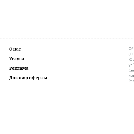
Об
О нас
(О
Услуги
Юр
ул
Реклама
Св
ли
Договор оферты
Ре
Ок
Политика перепечатки и распространения
ИП
информации
Не
9.
Контакты
+3
in