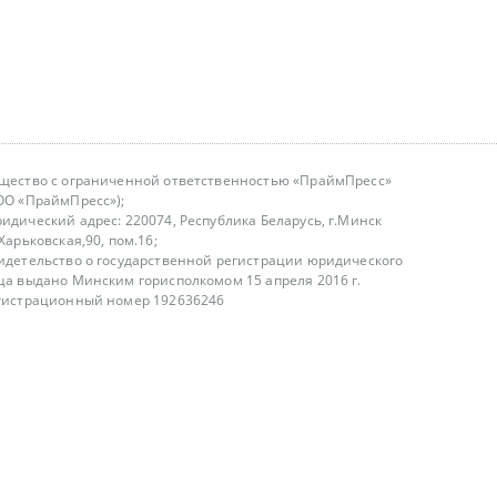
щество с ограниченной ответственностью «ПраймПресс»
ОО «ПраймПресс»);
идический адрес: 220074, Республика Беларусь, г.Минск
.Харьковская,90, пом.16;
идетельство о государственной регистрации юридического
ца выдано Минским горисполкомом 15 апреля 2016 г.
гистрационный номер 192636246
азываем услуги юридическим лицам, физическим лицам и
, не являемся интернет-магазином
т лицензирования
00-18.00, в будние дни
75 (29) 1840673
fo@primepress.by