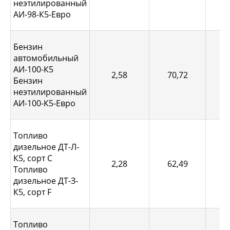
неэтилированный
АИ-98-К5-Евро
Бензин
автомобильный
АИ-100-К5
2,58
70,72
0,
Бензин
неэтилированный
АИ-100-К5-Евро
Топливо
дизельное ДТ-Л-
К5, сорт С
2,28
62,49
0,
Топливо
дизельное ДТ-З-
К5, сорт F
Топливо