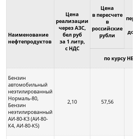
Це
Цена
Цена
в пересчете
пере
реализации
в
через АЗС,
российские
дол
Наименование
бел руб
рубли
С
нефтепродуктов
за 1 литр,
с НДС
по курсу НБР
Бензин
автомобильный
неэтилированный
Нормаль-80,
2,10
57,56
0,
Бензин
неэтилированный
АИ-80-К3 (АИ-80-
К4, АИ-80-К5)