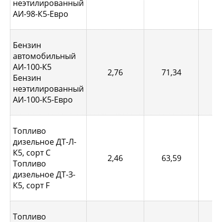
неэтилированный
АИ-98-К5-Евро
Бензин
автомобильный
АИ-100-К5
2,76
71,34
1,
Бензин
неэтилированный
АИ-100-К5-Евро
Топливо
дизельное ДТ-Л-
К5, сорт С
2,46
63,59
0,
Топливо
дизельное ДТ-З-
К5, сорт F
Топливо