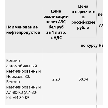
Це
Цена
Цена
в пересчете
пере
реализации
в
через АЗС,
российские
дол
Наименование
бел руб
рубли
С
нефтепродуктов
за 1 литр,
с НДС
по курсу НБР
Бензин
автомобильный
неэтилированный
Нормаль-80,
2,28
58,94
0,
Бензин
неэтилированный
АИ-80-К3 (АИ-80-
К4, АИ-80-К5)