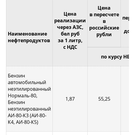
Це
Цена
Цена
в пересчете
пере
реализации
в
через АЗС,
российские
дол
Наименование
бел руб
рубли
С
нефтепродуктов
за 1 литр,
с НДС
по курсу НБР
Бензин
автомобильный
неэтилированный
Нормаль-80,
1,87
55,25
0,
Бензин
неэтилированный
АИ-80-К3 (АИ-80-
К4, АИ-80-К5)