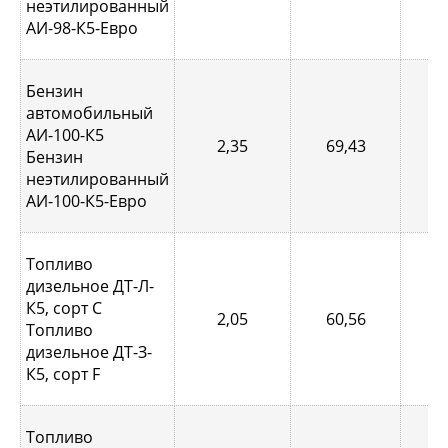
неэтилированный
АИ-98-К5-Евро
Бензин
автомобильный
АИ-100-К5
2,35
69,43
0,
Бензин
неэтилированный
АИ-100-К5-Евро
Топливо
дизельное ДТ-Л-
К5, сорт С
2,05
60,56
0,
Топливо
дизельное ДТ-З-
К5, сорт F
Топливо