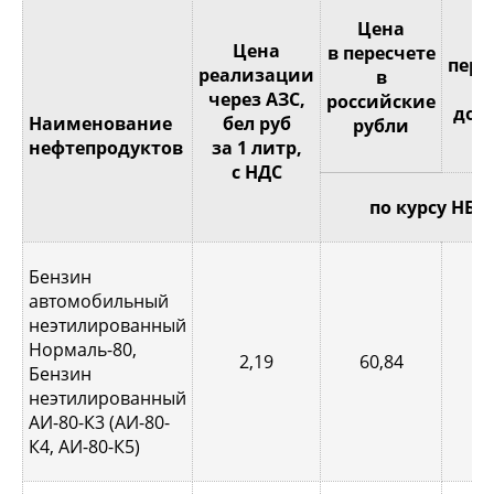
Це
Цена
Цена
в пересчете
пере
реализации
в
через АЗС,
российские
дол
Наименование
бел руб
рубли
С
нефтепродуктов
за 1 литр,
с НДС
по курсу НБР
Бензин
автомобильный
неэтилированный
Нормаль-80,
2,19
60,84
0,
Бензин
неэтилированный
АИ-80-К3 (АИ-80-
К4, АИ-80-К5)