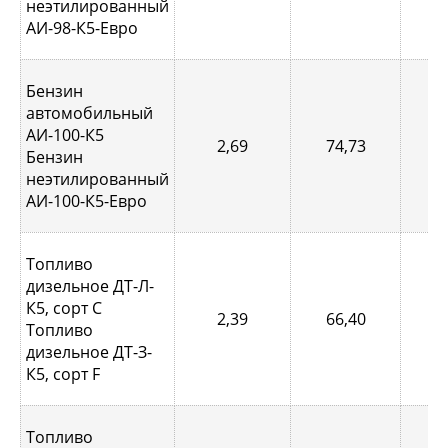
неэтилированный
АИ-98-К5-Евро
Бензин
автомобильный
АИ-100-К5
2,69
74,73
0,
Бензин
неэтилированный
АИ-100-К5-Евро
Топливо
дизельное ДТ-Л-
К5, сорт С
2,39
66,40
0,
Топливо
дизельное ДТ-З-
К5, сорт F
Топливо