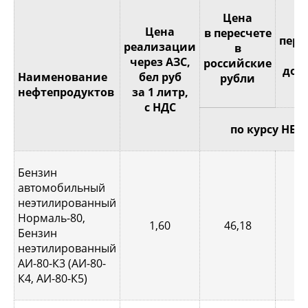
Це
Цена
Цена
в пересчете
пере
реализации
в
через АЗС,
российские
дол
Наименование
бел руб
рубли
С
нефтепродуктов
за 1 литр,
с НДС
по курсу НБР
Бензин
автомобильный
неэтилированный
Нормаль-80,
1,60
46,18
0,
Бензин
неэтилированный
АИ-80-К3 (АИ-80-
К4, АИ-80-К5)