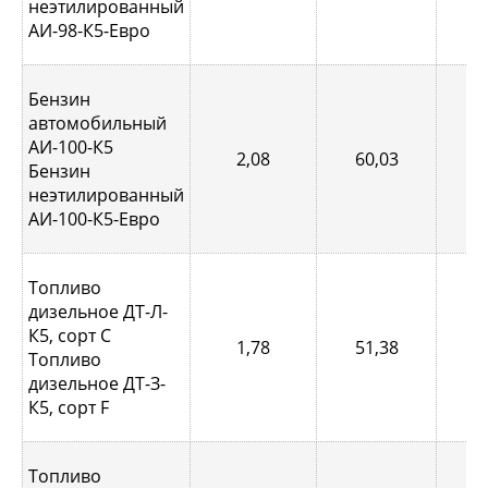
неэтилированный
АИ-98-К5-Евро
Бензин
автомобильный
АИ-100-К5
2,08
60,03
0,
Бензин
неэтилированный
АИ-100-К5-Евро
Топливо
дизельное ДТ-Л-
К5, сорт С
1,78
51,38
0,
Топливо
дизельное ДТ-З-
К5, сорт F
Топливо