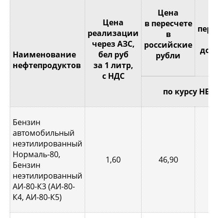
Це
Цена
Цена
в пересчете
пере
реализации
в
через АЗС,
российские
дол
Наименование
бел руб
рубли
С
нефтепродуктов
за 1 литр,
с НДС
по курсу НБР
Бензин
автомобильный
неэтилированный
Нормаль-80,
1,60
46,90
0,
Бензин
неэтилированный
АИ-80-К3 (АИ-80-
К4, АИ-80-К5)