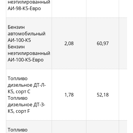
неэтилированный
АИ-98-К5-Евро
Бензин
автомобильный
АИ-100-К5
2,08
60,97
0,
Бензин
неэтилированный
АИ-100-К5-Евро
Топливо
дизельное ДТ-Л-
К5, сорт С
1,78
52,18
0,
Топливо
дизельное ДТ-З-
К5, сорт F
Топливо