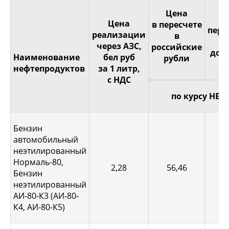
Це
Цена
Цена
в пересчете
пере
реализации
в
через АЗС,
российские
дол
Наименование
бел руб
рубли
С
нефтепродуктов
за 1 литр,
с НДС
по курсу НБР
Бензин
автомобильный
неэтилированный
Нормаль-80,
2,28
56,46
0,
Бензин
неэтилированный
АИ-80-К3 (АИ-80-
К4, АИ-80-К5)