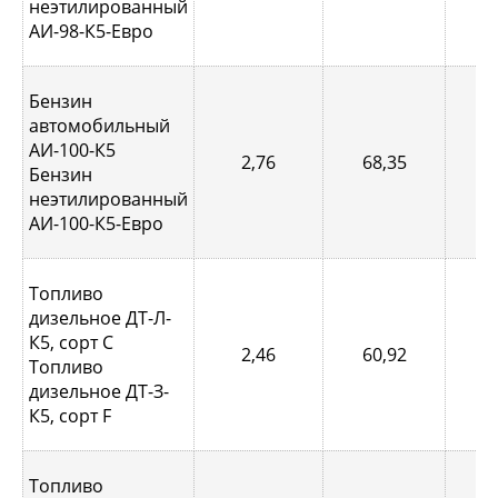
неэтилированный
АИ-98-К5-Евро
Бензин
автомобильный
АИ-100-К5
2,76
68,35
1,
Бензин
неэтилированный
АИ-100-К5-Евро
Топливо
дизельное ДТ-Л-
К5, сорт С
2,46
60,92
0,
Топливо
дизельное ДТ-З-
К5, сорт F
Топливо