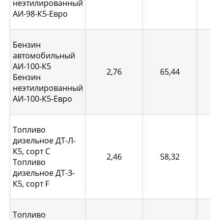
неэтилированный
АИ-98-К5-Евро
Бензин
автомобильный
АИ-100-К5
2,76
65,44
1,
Бензин
неэтилированный
АИ-100-К5-Евро
Топливо
дизельное ДТ-Л-
К5, сорт С
2,46
58,32
0,
Топливо
дизельное ДТ-З-
К5, сорт F
Топливо