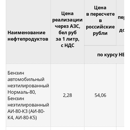
Це
Цена
Цена
в пересчете
пере
реализации
в
через АЗС,
российские
дол
Наименование
бел руб
рубли
С
нефтепродуктов
за 1 литр,
с НДС
по курсу НБР
Бензин
автомобильный
неэтилированный
Нормаль-80,
2,28
54,06
0,
Бензин
неэтилированный
АИ-80-К3 (АИ-80-
К4, АИ-80-К5)