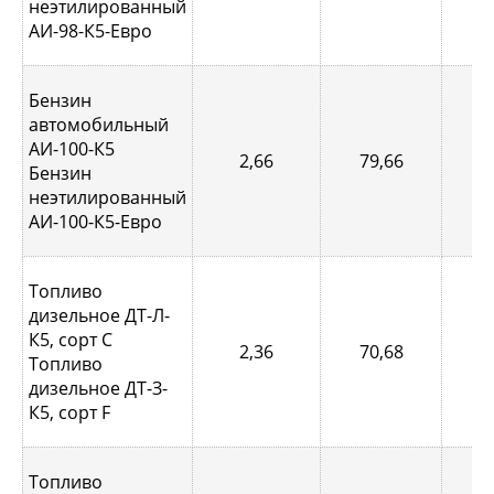
неэтилированный
АИ-98-К5-Евро
Бензин
автомобильный
АИ-100-К5
2,66
79,66
0,
Бензин
неэтилированный
АИ-100-К5-Евро
Топливо
дизельное ДТ-Л-
К5, сорт С
2,36
70,68
0,
Топливо
дизельное ДТ-З-
К5, сорт F
Топливо