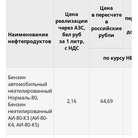
Це
Цена
Цена
в пересчете
пере
реализации
в
через АЗС,
российские
дол
Наименование
бел руб
рубли
С
нефтепродуктов
за 1 литр,
с НДС
по курсу НБР
Бензин
автомобильный
неэтилированный
Нормаль-80,
2,16
64,69
0,
Бензин
неэтилированный
АИ-80-К3 (АИ-80-
К4, АИ-80-К5)