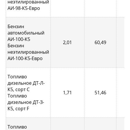
неэтилированный
АИ-98-К5-Евро
Бензин
автомобильный
АИ-100-К5
2,01
60,49
0,
Бензин
неэтилированный
АИ-100-К5-Евро
Топливо
дизельное ДТ-Л-
К5, сорт С
1,71
51,46
0,
Топливо
дизельное ДТ-З-
К5, сорт F
Топливо