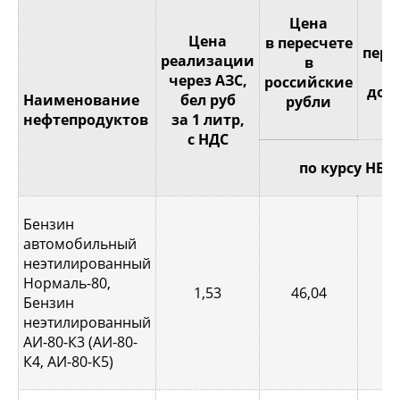
Це
Цена
Цена
в пересчете
пере
реализации
в
через АЗС,
российские
дол
Наименование
бел руб
рубли
С
нефтепродуктов
за 1 литр,
с НДС
по курсу НБР
Бензин
автомобильный
неэтилированный
Нормаль-80,
1,53
46,04
0,
Бензин
неэтилированный
АИ-80-К3 (АИ-80-
К4, АИ-80-К5)