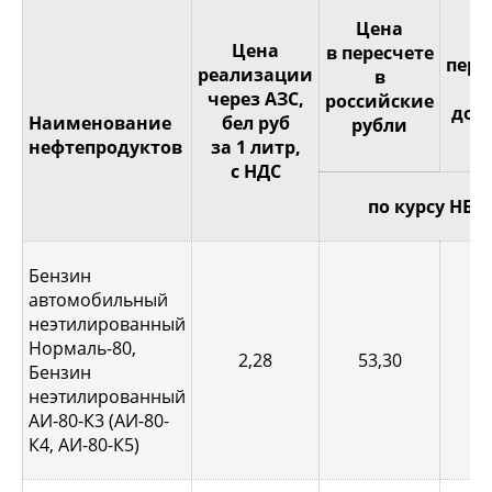
Це
Цена
Цена
в пересчете
пере
реализации
в
через АЗС,
российские
дол
Наименование
бел руб
рубли
С
нефтепродуктов
за 1 литр,
с НДС
по курсу НБР
Бензин
автомобильный
неэтилированный
Нормаль-80,
2,28
53,30
0,
Бензин
неэтилированный
АИ-80-К3 (АИ-80-
К4, АИ-80-К5)