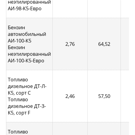
неэтилированный
АИ-98-К5-Евро
Бензин
автомобильный
АИ-100-К5
2,76
64,52
1,
Бензин
неэтилированный
АИ-100-К5-Евро
Топливо
дизельное ДТ-Л-
К5, сорт С
2,46
57,50
0,
Топливо
дизельное ДТ-З-
К5, сорт F
Топливо