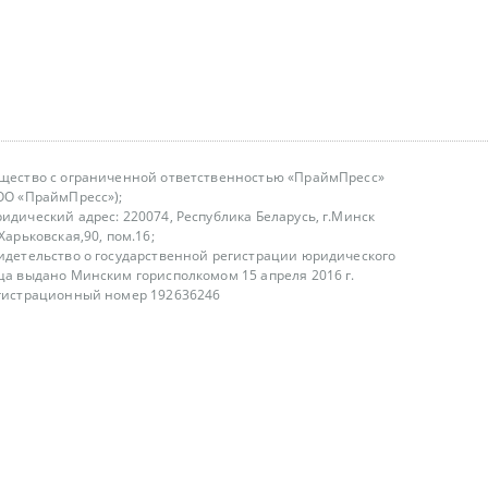
щество с ограниченной ответственностью «ПраймПресс»
ОО «ПраймПресс»);
идический адрес: 220074, Республика Беларусь, г.Минск
.Харьковская,90, пом.16;
идетельство о государственной регистрации юридического
ца выдано Минским горисполкомом 15 апреля 2016 г.
гистрационный номер 192636246
азываем услуги юридическим лицам, физическим лицам и
, не являемся интернет-магазином
т лицензирования
00-18.00, в будние дни
75 (29) 1840673
fo@primepress.by