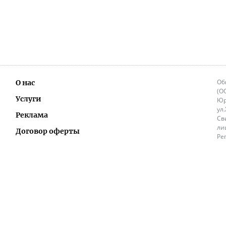
Об
О нас
(О
Услуги
Юр
ул
Реклама
Св
ли
Договор оферты
Ре
Ок
Политика перепечатки и распространения
ИП
информации
Не
9.
Контакты
+3
in