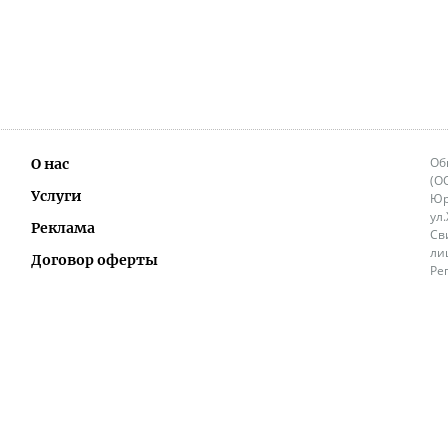
Об
О нас
(О
Услуги
Юр
ул
Реклама
Св
ли
Договор оферты
Ре
Ок
Политика перепечатки и распространения
ИП
информации
Не
9.
Контакты
+3
in