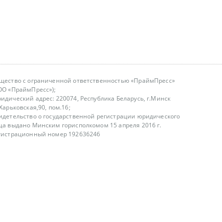
щество с ограниченной ответственностью «ПраймПресс»
ОО «ПраймПресс»);
идический адрес: 220074, Республика Беларусь, г.Минск
.Харьковская,90, пом.16;
идетельство о государственной регистрации юридического
ца выдано Минским горисполкомом 15 апреля 2016 г.
гистрационный номер 192636246
азываем услуги юридическим лицам, физическим лицам и
, не являемся интернет-магазином
т лицензирования
00-18.00, в будние дни
75 (29) 1840673
fo@primepress.by