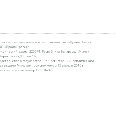
щество с ограниченной ответственностью «ПраймПресс»
ОО «ПраймПресс»);
идический адрес: 220074, Республика Беларусь, г.Минск
.Харьковская,90, пом.16;
идетельство о государственной регистрации юридического
ца выдано Минским горисполкомом 15 апреля 2016 г.
гистрационный номер 192636246
азываем услуги юридическим лицам, физическим лицам и
, не являемся интернет-магазином
т лицензирования
00-18.00, в будние дни
75 (29) 1840673
fo@primepress.by