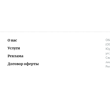
Об
О нас
(О
Услуги
Юр
ул
Реклама
Св
ли
Договор оферты
Ре
Ок
Политика перепечатки и распространения
ИП
информации
Не
9.
Контакты
+3
in