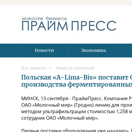
Новости
Экономика
Все новости
Новости компаний
Польская «A-Lima-Bis» постави
производства ферментированных 
МИНСК, 13 сентября - ПраймПресс. Компания PPH
ОАО «Молочный мир» (Гродно) линию для про
методом ультрафильтрации стоимостью 1,258 
сотрудник ОАО «Молочный мир».
Первые поставки оборудования уже начались. 