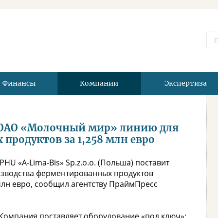
Финансы
Компании
Экспертиза
т ОАО «Молочный мир» линию для
продуктов за 1,258 млн евро
U «A-Lima-Bis» Sp.z.o.o. (Польша) поставит
изводства ферментированных продуктов
млн евро, сообщил агентству ПраймПресс
Компания поставляет оборудование «под ключ»;