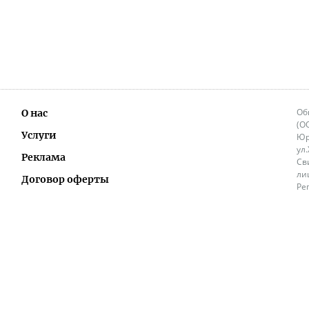
Об
О нас
(О
Услуги
Юр
ул
Реклама
Св
ли
Договор оферты
Ре
Ок
Политика перепечатки и распространения
ИП
информации
Не
9.
Контакты
+3
in