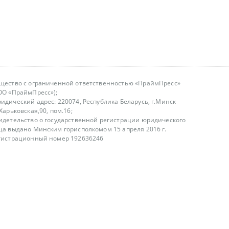
щество с ограниченной ответственностью «ПраймПресс»
ОО «ПраймПресс»);
идический адрес: 220074, Республика Беларусь, г.Минск
.Харьковская,90, пом.16;
идетельство о государственной регистрации юридического
ца выдано Минским горисполкомом 15 апреля 2016 г.
гистрационный номер 192636246
азываем услуги юридическим лицам, физическим лицам и
, не являемся интернет-магазином
т лицензирования
00-18.00, в будние дни
75 (29) 1840673
fo@primepress.by