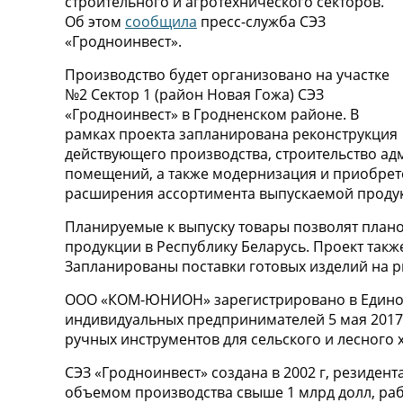
строительного и агротехнического секторов.
Об этом
сообщила
пресс-служба СЭЗ
«Гродноинвест».
Производство будет организовано на участке
№2 Сектор 1 (район Новая Гожа) СЭЗ
«Гродноинвест» в Гродненском районе. В
рамках проекта запланирована реконструкция
действующего производства, строительство ад
помещений, а также модернизация и приобрет
расширения ассортимента выпускаемой проду
Планируемые к выпуску товары позволят план
продукции в Республику Беларусь. Проект такж
Запланированы поставки готовых изделий на ры
ООО «КОМ-ЮНИОН» зарегистрировано в Едином
индивидуальных предпринимателей 5 мая 2017 
ручных инструментов для сельского и лесного 
СЭЗ «Гродноинвест» создана в 2002 г, резиден
объемом производства свыше 1 млрд долл, ра