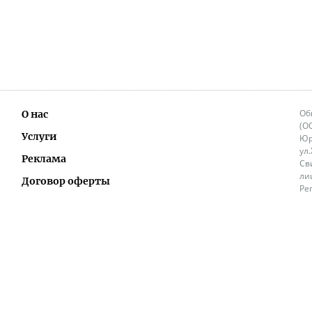
Об
О нас
(О
Услуги
Юр
ул
Реклама
Св
ли
Договор оферты
Ре
Ок
Политика перепечатки и распространения
ИП
информации
Не
9.
Контакты
+3
in