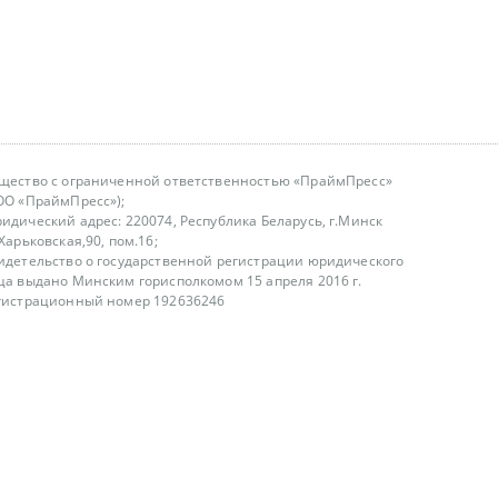
щество с ограниченной ответственностью «ПраймПресс»
ОО «ПраймПресс»);
идический адрес: 220074, Республика Беларусь, г.Минск
.Харьковская,90, пом.16;
идетельство о государственной регистрации юридического
ца выдано Минским горисполкомом 15 апреля 2016 г.
гистрационный номер 192636246
азываем услуги юридическим лицам, физическим лицам и
, не являемся интернет-магазином
т лицензирования
00-18.00, в будние дни
75 (29) 1840673
fo@primepress.by