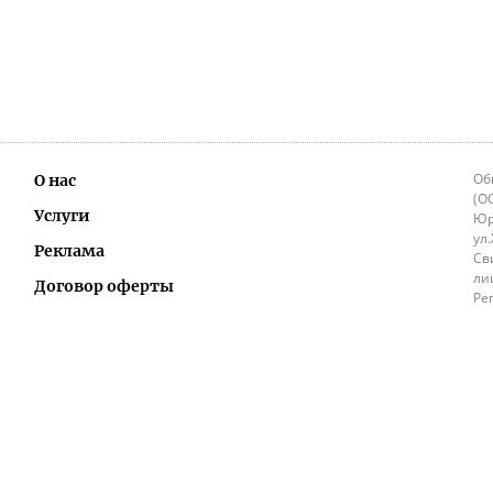
Об
О нас
(О
Услуги
Юр
ул
Реклама
Св
ли
Договор оферты
Ре
Ок
Политика перепечатки и распространения
ИП
информации
Не
9.
Контакты
+3
in