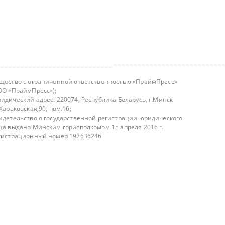
щество с ограниченной ответственностью «ПраймПресс»
ОО «ПраймПресс»);
идический адрес: 220074, Республика Беларусь, г.Минск
.Харьковская,90, пом.16;
идетельство о государственной регистрации юридического
ца выдано Минским горисполкомом 15 апреля 2016 г.
гистрационный номер 192636246
азываем услуги юридическим лицам, физическим лицам и
, не являемся интернет-магазином
т лицензирования
00-18.00, в будние дни
75 (29) 1840673
fo@primepress.by