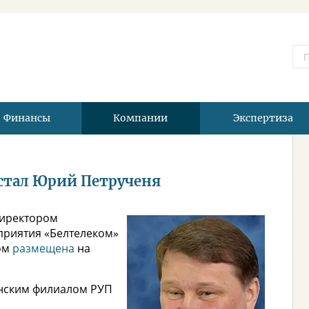
Финансы
Компании
Экспертиза
стал Юрий Петрученя
директором
приятия «Белтелеком»
ом
размещена
на
нским филиалом РУП