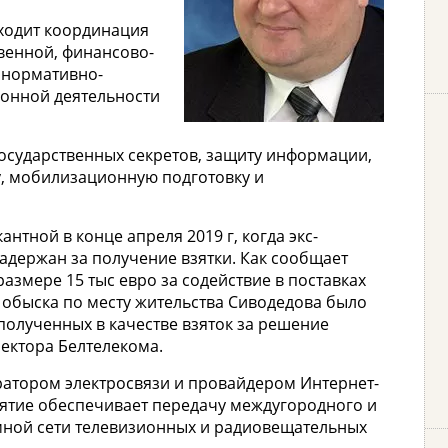
входит координация
венной, финансово-
 нормативно-
онной деятельности
государственных секретов, защиту информации,
, мобилизационную подготовку и
нтной в конце апреля 2019 г, когда экс-
адержан за получение взятки. Как сообщает
размере 15 тыс евро за содействие в поставках
обыска по месту жительства Сиводедова было
полученных в качестве взяток за решение
ектора Белтелекома.
ератором электросвязи и провайдером Интернет-
риятие обеспечивает передачу междугородного и
мной сети телевизионных и радиовещательных