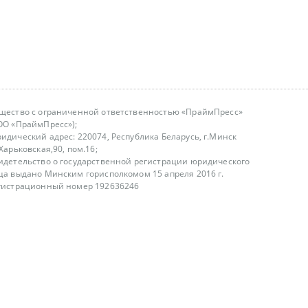
щество с ограниченной ответственностью «ПраймПресс»
ОО «ПраймПресс»);
идический адрес: 220074, Республика Беларусь, г.Минск
.Харьковская,90, пом.16;
идетельство о государственной регистрации юридического
ца выдано Минским горисполкомом 15 апреля 2016 г.
гистрационный номер 192636246
азываем услуги юридическим лицам, физическим лицам и
, не являемся интернет-магазином
т лицензирования
00-18.00, в будние дни
75 (29) 1840673
fo@primepress.by