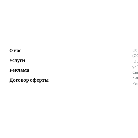
Об
О нас
(О
Услуги
Юр
ул
Реклама
Св
ли
Договор оферты
Ре
Ок
Политика перепечатки и распространения
ИП
информации
Не
9.
Контакты
+3
in