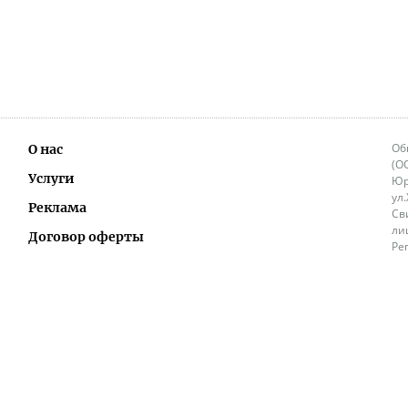
Об
О нас
(О
Услуги
Юр
ул
Реклама
Св
ли
Договор оферты
Ре
Ок
Политика перепечатки и распространения
ИП
информации
Не
9.
Контакты
+3
in