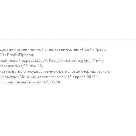
щество с ограниченной ответственностью «ПраймПресс»
ОО «ПраймПресс»);
идический адрес: 220074, Республика Беларусь, г.Минск
.Харьковская,90, пом.16;
идетельство о государственной регистрации юридического
ца выдано Минским горисполкомом 15 апреля 2016 г.
гистрационный номер 192636246
азываем услуги юридическим лицам, физическим лицам и
, не являемся интернет-магазином
т лицензирования
00-18.00, в будние дни
75 (29) 1840673
fo@primepress.by