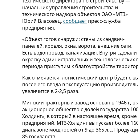
технического директора по строительству —
начальник управления строительства и
технического надзора объектов ОАО «МТЗ»
Юрий Власовец,
сообщает
пресс-служба
предприятия.
«Объект готов снаружи: стены из сэндвич-
панелей, кровля, окна, ворота, внешние сети.
Есть водопровод, канализация. Внутри сделали
окраску административных и технологических 
периода приступим к благоустройству территор
Как отмечается, логистический центр будет с 
после его ввода в эксплуатацию производител
увеличится в 2-2,5 раза.
Минский тракторный завод основан в 1946 г, в
акционерное общество с долей государства 100%
Холдинг», в который в настоящее время, кроме
предприятий. МТЗ-Холдинг выпускает более 16
диапазоне мощностей от 9 до 365 л.с. Продукци
85 государств.