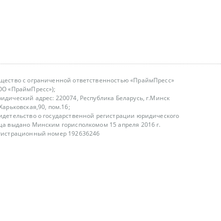
щество с ограниченной ответственностью «ПраймПресс»
ОО «ПраймПресс»);
идический адрес: 220074, Республика Беларусь, г.Минск
.Харьковская,90, пом.16;
идетельство о государственной регистрации юридического
ца выдано Минским горисполкомом 15 апреля 2016 г.
гистрационный номер 192636246
азываем услуги юридическим лицам, физическим лицам и
, не являемся интернет-магазином
т лицензирования
00-18.00, в будние дни
75 (29) 1840673
fo@primepress.by