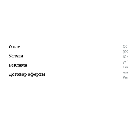
Об
О нас
(О
Услуги
Юр
ул
Реклама
Св
ли
Договор оферты
Ре
Ок
Политика перепечатки и распространения
ИП
информации
Не
9.
Контакты
+3
in