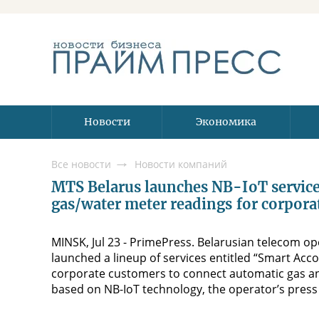
Новости
Экономика
Все новости
Новости компаний
MTS Belarus launches NB-IoT service t
gas/water meter readings for corpora
MINSK, Jul 23 - PrimePress. Belarusian telecom op
launched a lineup of services entitled “Smart Acc
corporate customers to connect automatic gas an
based on NB-IoT technology, the operator’s press s