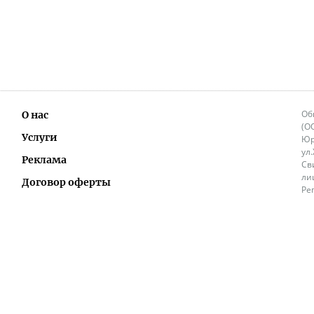
Об
О нас
(О
Услуги
Юр
ул
Реклама
Св
ли
Договор оферты
Ре
Ок
Политика перепечатки и распространения
ИП
информации
Не
9.
Контакты
+3
in