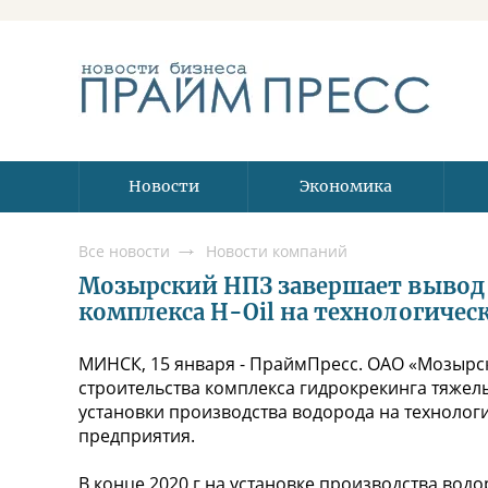
Новости
Экономика
Все новости
Новости компаний
Мозырский НПЗ завершает вывод 
комплекса H-Oil на технологиче
МИНСК, 15 января - ПраймПресс. ОАО «Мозырск
строительства комплекса гидрокрекинга тяжелы
установки производства водорода на технолог
предприятия.
В конце 2020 г на установке производства вод