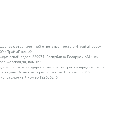
щество с ограниченной ответственностью «ПраймПресс»
ОО «ПраймПресс»);
идический адрес: 220074, Республика Беларусь, г.Минск
.Харьковская,90, пом.16;
идетельство о государственной регистрации юридического
ца выдано Минским горисполкомом 15 апреля 2016 г.
гистрационный номер 192636246
азываем услуги юридическим лицам, физическим лицам и
, не являемся интернет-магазином
т лицензирования
00-18.00, в будние дни
75 (29) 1840673
fo@primepress.by