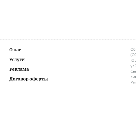
Об
О нас
(О
Услуги
Юр
ул
Реклама
Св
ли
Договор оферты
Ре
Ок
Политика перепечатки и распространения
ИП
информации
Не
9.
Контакты
+3
in