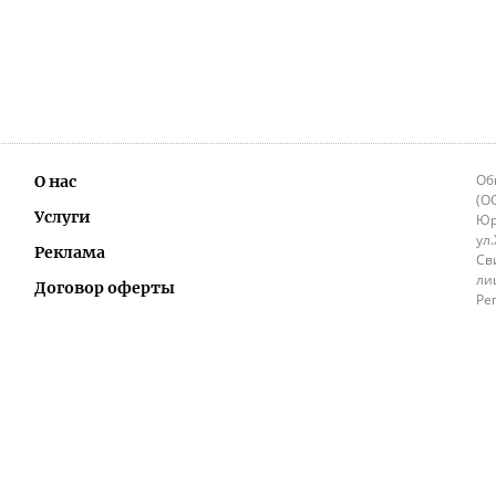
Об
О нас
(О
Услуги
Юр
ул
Реклама
Св
ли
Договор оферты
Ре
Ок
Политика перепечатки и распространения
ИП
информации
Не
9.
Контакты
+3
in