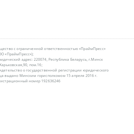
щество с ограниченной ответственностью «ПраймПресс»
ОО «ПраймПресс»);
идический адрес: 220074, Республика Беларусь, г.Минск
.Харьковская,90, пом.16;
идетельство о государственной регистрации юридического
ца выдано Минским горисполкомом 15 апреля 2016 г.
гистрационный номер 192636246
азываем услуги юридическим лицам, физическим лицам и
, не являемся интернет-магазином
т лицензирования
00-18.00, в будние дни
75 (29) 1840673
fo@primepress.by