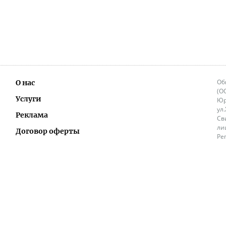
Об
О нас
(О
Услуги
Юр
ул
Реклама
Св
ли
Договор оферты
Ре
Ок
Политика перепечатки и распространения
ИП
информации
Не
9.
Контакты
+3
in