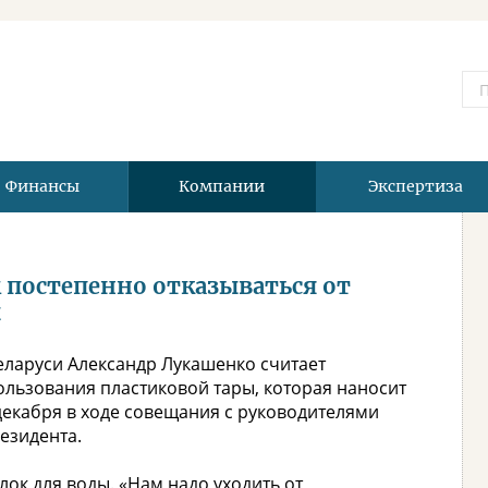
Финансы
Компании
Экспертиза
постепенно отказываться от
ы
еларуси Александр Лукашенко считает
льзования пластиковой тары, которая наносит
декабря в ходе совещания с руководителями
езидента.
лок для воды. «Нам надо уходить от