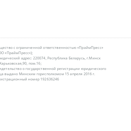
щество с ограниченной ответственностью «ПраймПресс»
ОО «ПраймПресс»);
идический адрес: 220074, Республика Беларусь, г.Минск
.Харьковская,90, пом.16;
идетельство о государственной регистрации юридического
ца выдано Минским горисполкомом 15 апреля 2016 г.
гистрационный номер 192636246
азываем услуги юридическим лицам, физическим лицам и
, не являемся интернет-магазином
т лицензирования
00-18.00, в будние дни
75 (29) 1840673
fo@primepress.by