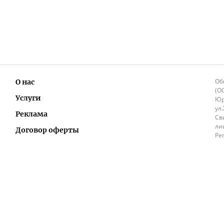
Об
О нас
(О
Услуги
Юр
ул
Реклама
Св
ли
Договор оферты
Ре
Ок
Политика перепечатки и распространения
ИП
информации
Не
9.
Контакты
+3
in