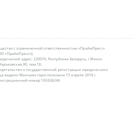
щество с ограниченной ответственностью «ПраймПресс»
ОО «ПраймПресс»);
идический адрес: 220074, Республика Беларусь, г.Минск
.Харьковская,90, пом.16;
идетельство о государственной регистрации юридического
ца выдано Минским горисполкомом 15 апреля 2016 г.
гистрационный номер 192636246
азываем услуги юридическим лицам, физическим лицам и
, не являемся интернет-магазином
т лицензирования
00-18.00, в будние дни
75 (29) 1840673
fo@primepress.by