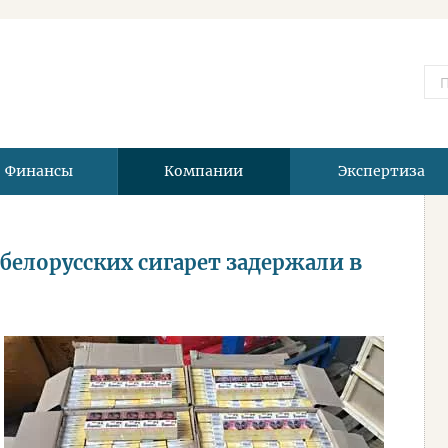
Финансы
Компании
Экспертиза
елорусских сигарет задержали в