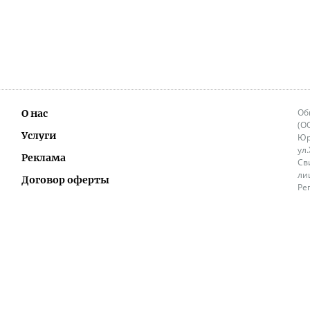
Об
О нас
(О
Услуги
Юр
ул
Реклама
Св
ли
Договор оферты
Ре
Ок
Политика перепечатки и распространения
ИП
информации
Не
9.
Контакты
+3
in