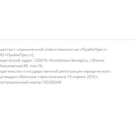
щество с ограниченной ответственностью «ПраймПресс»
ОО «ПраймПресс»);
идический адрес: 220074, Республика Беларусь, г.Минск
.Харьковская,90, пом.16;
идетельство о государственной регистрации юридического
ца выдано Минским горисполкомом 15 апреля 2016 г.
гистрационный номер 192636246
азываем услуги юридическим лицам, физическим лицам и
, не являемся интернет-магазином
т лицензирования
00-18.00, в будние дни
75 (29) 1840673
fo@primepress.by