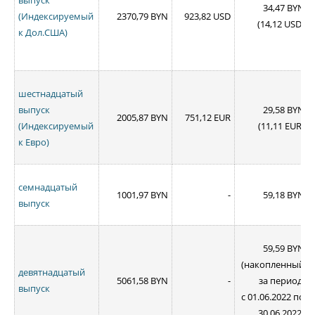
34,47 BYN
(Индексируемый
2370,79 BYN
923,82 USD
(14,12 USD)
к Дол.США)
шестнадцатый
выпуск
29,58 BYN
2005,87 BYN
751,12 EUR
(Индексируемый
(11,11 EUR)
к Евро)
семнадцатый
1001,97 BYN
-
59,18 BYN
выпуск
59,59 BYN
(накопленный
девятнадцатый
5061,58 BYN
-
за период
выпуск
с 01.06.2022 по
30.06.2022)