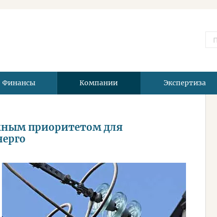
Финансы
Компании
Экспертиза
жным приоритетом для
нерго