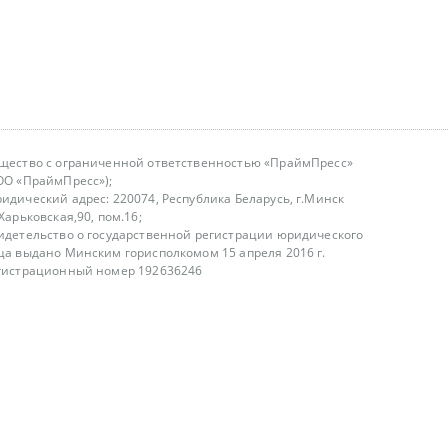
щество с ограниченной ответственностью «ПраймПресс»
ОО «ПраймПресс»);
идический адрес: 220074, Республика Беларусь, г.Минск
.Харьковская,90, пом.16;
идетельство о государственной регистрации юридического
ца выдано Минским горисполкомом 15 апреля 2016 г.
гистрационный номер 192636246
азываем услуги юридическим лицам, физическим лицам и
, не являемся интернет-магазином
т лицензирования
00-18.00, в будние дни
75 (29) 1840673
fo@primepress.by