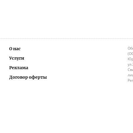
Об
О нас
(О
Услуги
Юр
ул
Реклама
Св
ли
Договор оферты
Ре
Ок
Политика перепечатки и распространения
ИП
информации
Не
9.
Контакты
+3
in