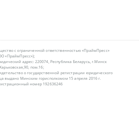
щество с ограниченной ответственностью «ПраймПресс»
ОО «ПраймПресс»);
идический адрес: 220074, Республика Беларусь, г.Минск
.Харьковская,90, пом.16;
идетельство о государственной регистрации юридического
ца выдано Минским горисполкомом 15 апреля 2016 г.
гистрационный номер 192636246
азываем услуги юридическим лицам, физическим лицам и
, не являемся интернет-магазином
т лицензирования
00-18.00, в будние дни
75 (29) 1840673
fo@primepress.by