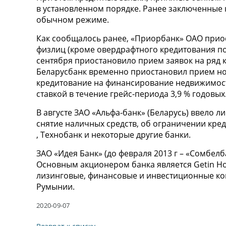
в установленном порядке. Ранее заключенные
обычном режиме.
Как сообщалось ранее, «Приорбанк» ОАО прио
физлиц (кроме овердрафтного кредитования по 
сентября приостановило прием заявок на ряд к
Беларусбанк временно приостановил прием нов
кредитование на финансирование недвижимост
ставкой в течение грейс-периода 3,9 % годовых
В августе ЗАО «Альфа-банк» (Беларусь) ввело 
снятие наличных средств, об ограничении кре
, Технобанк и некоторые другие банки.
ЗАО «Идея Банк» (до февраля 2013 г – «Сомбелб
Основным акционером банка является Getin Hol
лизинговые, финансовые и инвестиционные ком
Румынии.
2020-09-07