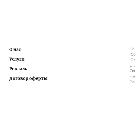
Об
О нас
(О
Услуги
Юр
ул
Реклама
Св
ли
Договор оферты
Ре
Ок
Политика перепечатки и распространения
ИП
информации
Не
9.
Контакты
+3
in