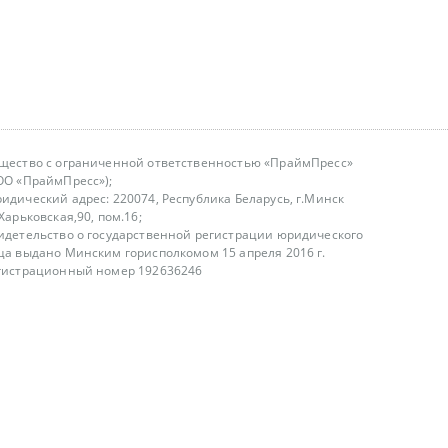
щество с ограниченной ответственностью «ПраймПресс»
ОО «ПраймПресс»);
идический адрес: 220074, Республика Беларусь, г.Минск
.Харьковская,90, пом.16;
идетельство о государственной регистрации юридического
ца выдано Минским горисполкомом 15 апреля 2016 г.
гистрационный номер 192636246
азываем услуги юридическим лицам, физическим лицам и
, не являемся интернет-магазином
т лицензирования
00-18.00, в будние дни
75 (29) 1840673
fo@primepress.by