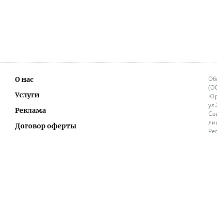
Об
О нас
(О
Услуги
Юр
ул
Реклама
Св
ли
Договор оферты
Ре
Ок
Политика перепечатки и распространения
ИП
информации
Не
9.
Контакты
+3
in