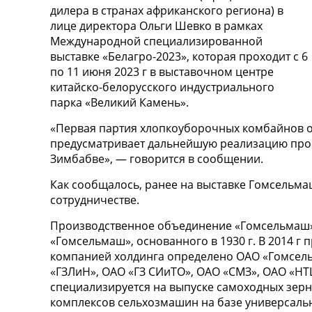
дилера в странах африканского региона) в
лице директора Ольги Шевко в рамках
Международной специализированной
выставке «Белагро-2023», которая проходит с 6
по 11 июня 2023 г в выставочном центре
китайско-белорусского индустриального
парка «Великий Камень».
«Первая партия хлопкоуборочных комбайнов от
предусматривает дальнейшую реализацию прое
Зимбабве», — говорится в сообщении.
Как сообщалось, ранее на выставке Гомсельм
сотрудничестве.
Производственное объединение «Гомсельмаш» 
«Гомсельмаш», основанного в 1930 г. В 2014 г
компанией холдинга определено ОАО «Гомсельм
«ГЗЛиН», ОАО «ГЗ СИиТО», ОАО «СМЗ», ОАО «НТ
специализируется на выпуске самоходных зерн
комплексов сельхозмашин на базе универсаль