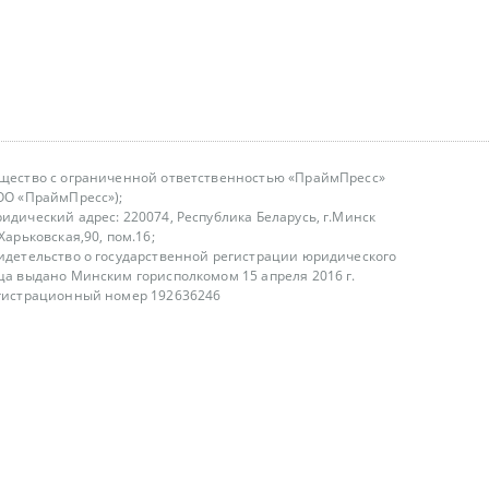
щество с ограниченной ответственностью «ПраймПресс»
ОО «ПраймПресс»);
идический адрес: 220074, Республика Беларусь, г.Минск
.Харьковская,90, пом.16;
идетельство о государственной регистрации юридического
ца выдано Минским горисполкомом 15 апреля 2016 г.
гистрационный номер 192636246
азываем услуги юридическим лицам, физическим лицам и
, не являемся интернет-магазином
т лицензирования
00-18.00, в будние дни
75 (29) 1840673
fo@primepress.by