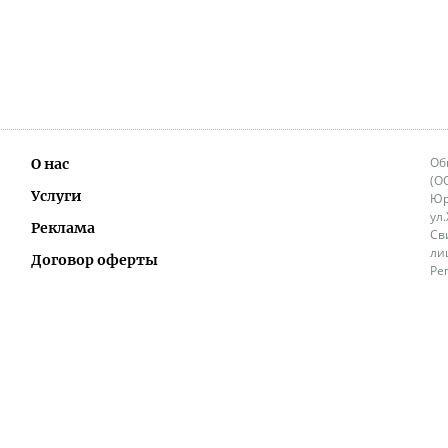
Об
О нас
(О
Услуги
Юр
ул
Реклама
Св
ли
Договор оферты
Ре
Ок
Политика перепечатки и распространения
ИП
информации
Не
9.
Контакты
+3
in