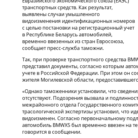
Евразийского экономического союза (ЕАЭС)
транспортных средств. Как результат,
выявлены случаи умышленного
видоизменения идентификационных номеров
с целью постановки на регистрационный учет
в Республике Беларусь автомобилей,
временно ввезенных из стран Евросоюза,
сообщает пресс-служба таможни.
Так, при проверке транспортного средства BMW
представил документы, согласно которым авт
учете в Российской Федерации. При этом он со
жителя Могилевской области, предоставившего
«Однако таможенники установили, что сведени
отсутствуют. Подозрения вызвала и подлиннос
межрайонного отдела Государственного комит
трасологической экспертизы установил, что 
видоизменен. Согласно первоначальному под
автомобиль BMWX5 был временно ввезен на те
говорится в сообщении.