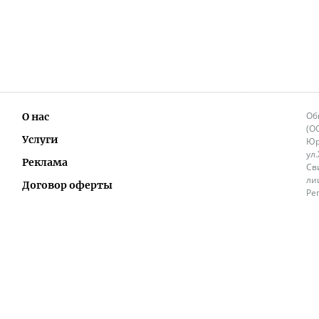
Об
О нас
(О
Услуги
Юр
ул
Реклама
Св
ли
Договор оферты
Ре
Ок
Политика перепечатки и распространения
ИП
информации
Не
9.
Контакты
+3
in