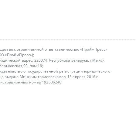
щество с ограниченной ответственностью «ПраймПресс»
ОО «ПраймПресс»);
идический адрес: 220074, Республика Беларусь, г.Минск
.Харьковская,90, пом.16;
идетельство о государственной регистрации юридического
ца выдано Минским горисполкомом 15 апреля 2016 г.
гистрационный номер 192636246
азываем услуги юридическим лицам, физическим лицам и
, не являемся интернет-магазином
т лицензирования
00-18.00, в будние дни
75 (29) 1840673
fo@primepress.by