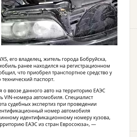
X5, его владелец, житель города Бобруйска,
омобиль ранее находился на регистрационном
общил, что приобрел транспортное средство у
 технический паспорт.
я о ввозе данного авто на территорию ЕАЭС
ть VIN-номера автомобиля. Специалист
ета судебных экспертиз при проведении
идентификационный номер автомобиля
линному идентификационному номеру кузова,
рриторию ЕАЭС из стран Евросоюза», —