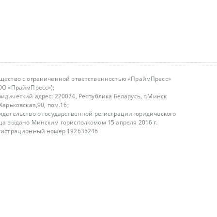
щество с ограниченной ответственностью «ПраймПресс»
ОО «ПраймПресс»);
идический адрес: 220074, Республика Беларусь, г.Минск
.Харьковская,90, пом.16;
идетельство о государственной регистрации юридического
ца выдано Минским горисполкомом 15 апреля 2016 г.
гистрационный номер 192636246
азываем услуги юридическим лицам, физическим лицам и
, не являемся интернет-магазином
т лицензирования
00-18.00, в будние дни
75 (29) 1840673
fo@primepress.by