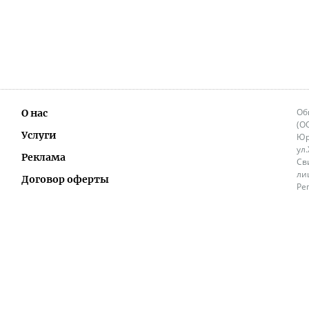
Об
О нас
(О
Услуги
Юр
ул
Реклама
Св
ли
Договор оферты
Ре
Ок
Политика перепечатки и распространения
ИП
информации
Не
9.
Контакты
+3
in