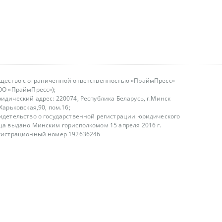
щество с ограниченной ответственностью «ПраймПресс»
ОО «ПраймПресс»);
идический адрес: 220074, Республика Беларусь, г.Минск
.Харьковская,90, пом.16;
идетельство о государственной регистрации юридического
ца выдано Минским горисполкомом 15 апреля 2016 г.
гистрационный номер 192636246
азываем услуги юридическим лицам, физическим лицам и
, не являемся интернет-магазином
т лицензирования
00-18.00, в будние дни
75 (29) 1840673
fo@primepress.by