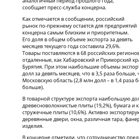
аналогичный период прошлого года,
сообщает пресс-служба концерна.
Как отмечается в сообщении, российский
рынок по-прежнему остается для предприятий
концерна самым близким и приоритетным.
Его доля в общем объеме экспорта за девять
месяцев текущего года составила 29,6%.
Товары поставляются в 68 российских регионов
отдаленные, как Хабаровский и Приморский кра
Бурятия. При этом наибольшие объемы экспорт
долл за девять месяцев, что в 3,5 раза больше,
Московскую область (2,8 млн долл – в 1,4 раза б
больше).
В товарной структуре экспорта наибольшую до
древесноволокнистые плиты (19,2%), бумага и к
стружечные плиты (10,6%). Активно экспортиру
деревянные двери, окна, различная тара, фане
изделия.
В концерне отметили, что сотрудничество пре