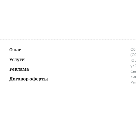
Об
О нас
(О
Услуги
Юр
ул
Реклама
Св
ли
Договор оферты
Ре
Ок
Политика перепечатки и распространения
ИП
информации
Не
9.
Контакты
+3
in