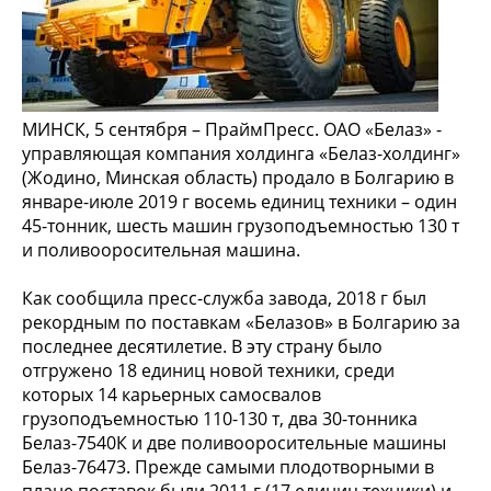
МИНСК, 5 сентября – ПраймПресс. ОАО «Белаз» -
управляющая компания холдинга «Белаз-холдинг»
(Жодино, Минская область) продало в Болгарию в
январе-июле 2019 г восемь единиц техники – один
45-тонник, шесть машин грузоподъемностью 130 т
и поливооросительная машина.
Как сообщила пресс-служба завода, 2018 г был
рекордным по поставкам «Белазов» в Болгарию за
последнее десятилетие. В эту страну было
отгружено 18 единиц новой техники, среди
которых 14 карьерных самосвалов
грузоподъемностью 110-130 т, два 30-тонника
Белаз-7540К и две поливооросительные машины
Белаз-76473. Прежде самыми плодотворными в
плане поставок были 2011 г (17 единиц техники) и