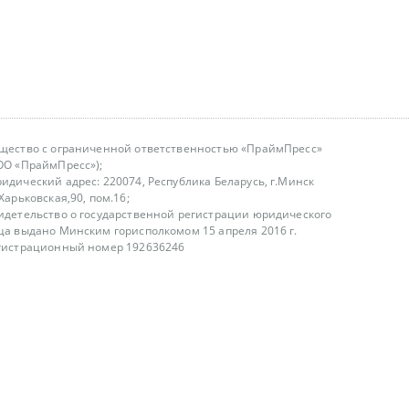
щество с ограниченной ответственностью «ПраймПресс»
ОО «ПраймПресс»);
идический адрес: 220074, Республика Беларусь, г.Минск
.Харьковская,90, пом.16;
идетельство о государственной регистрации юридического
ца выдано Минским горисполкомом 15 апреля 2016 г.
гистрационный номер 192636246
азываем услуги юридическим лицам, физическим лицам и
, не являемся интернет-магазином
т лицензирования
00-18.00, в будние дни
75 (29) 1840673
fo@primepress.by