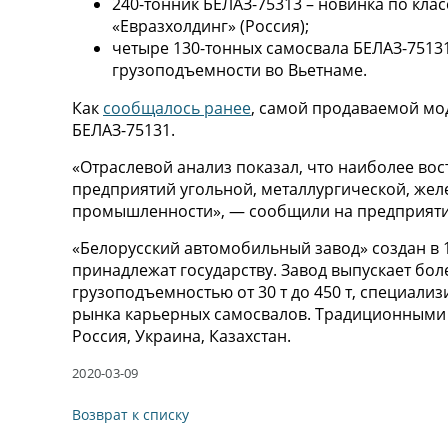
240-тонник БЕЛАЗ-75313 – новинка по кла
«Евразхолдинг» (Россия);
четыре 130-тонных самосвала БЕЛАЗ-7513
грузоподъемности во Вьетнаме.
Как
сообщалось ранее
, самой продаваемой мод
БЕЛАЗ-75131.
«Отраслевой анализ показал, что наиболее вос
предприятий угольной, металлургической, же
промышленности», — сообщили на предприяти
«Белорусский автомобильный завод» создан в 19
принадлежат государству. Завод выпускает бо
грузоподъемностью от 30 т до 450 т, специали
рынка карьерных самосвалов. Традиционными 
Россия, Украина, Казахстан.
2020-03-09
Возврат к списку