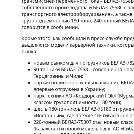
трансмиссией переменного тока – БЕЛАЗ-7558B
собственного производства и БЕЛАЗ-7558С с э
транспортного электрооборудования», а также
грузоподъемностью 180 тонн, 240-тонный БЕЛА
говорится в сообщении.
Кроме этого, как сообщили в пресс-службе пре
выделяются модели карьерной техники, которы
рынка:
новым рынком для погрузчиков БЕЛАЗ-78
90-тонники БЕЛАЗ-7558 – совершенно нова
Герцеговины и Чили;
партия поливооросительных машин БЕЛАЗ
впервые отгружена в Украину;
парк техники АО «Ковдорский ГОК» (Мурм
классом грузоподъемности 180 тонн;
шесть 180-тонников БЕЛАЗ-75180 отгружены
«Восточный», где прежде эти гиганты не р
220-тонный БЕЛАЗ-75307 стал новым клас
(Казахстан) и новой моделью для АО «Сиба