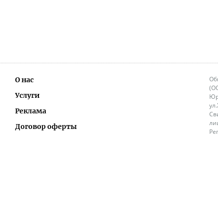
Об
О нас
(О
Услуги
Юр
ул
Реклама
Св
ли
Договор оферты
Ре
Ок
Политика перепечатки и распространения
ИП
информации
Не
9.
Контакты
+3
in