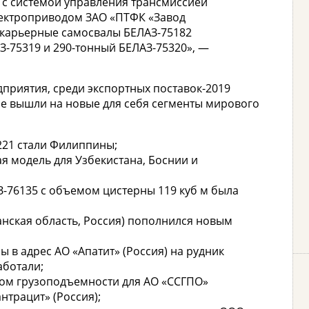
 c системой управления трансмиссией
лектроприводом ЗАО «ПТФК «Завод
 карьерные самосвалы БЕЛАЗ-75182
З-75319 и 290-тонный БЕЛАЗ-75320», —
дприятия, среди экспортных поставок-2019
е вышли на новые для себя сегменты мирового
221 стали Филиппины;
я модель для Узбекистана, Боснии и
-76135 с объемом цистерны 119 куб м была
анская область, Россия) пополнился новым
 в адрес АО «Апатит» (Россия) на рудник
аботали;
сом грузоподъемности для АО «ССГПО»
нтрацит» (Россия);