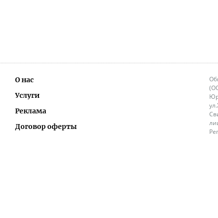
Об
О нас
(О
Услуги
Юр
ул
Реклама
Св
ли
Договор оферты
Ре
Ок
Политика перепечатки и распространения
ИП
информации
Не
9.
Контакты
+3
in