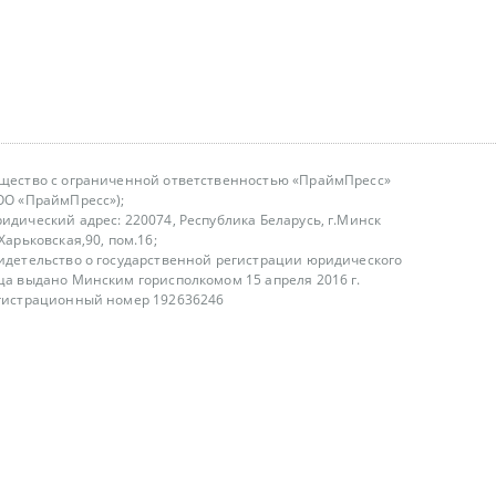
щество с ограниченной ответственностью «ПраймПресс»
ОО «ПраймПресс»);
идический адрес: 220074, Республика Беларусь, г.Минск
.Харьковская,90, пом.16;
идетельство о государственной регистрации юридического
ца выдано Минским горисполкомом 15 апреля 2016 г.
гистрационный номер 192636246
азываем услуги юридическим лицам, физическим лицам и
, не являемся интернет-магазином
т лицензирования
00-18.00, в будние дни
75 (29) 1840673
fo@primepress.by